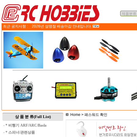
최근 공지사항 :
2026년 설명절 배송마감 안내입니다.
Home
> 패스워드 확인
상 품 분 류(Full List)
·
* 비행기 ARF/ARC/Basla
·
* 스피너/관련상품