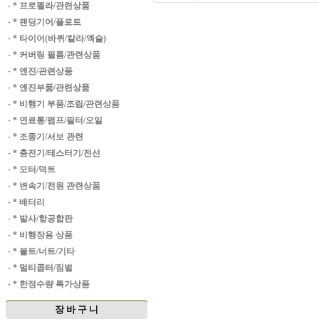
·
* 프로펠라/관련상품
·
* 랜딩기어/플로트
·
* 타이어(바퀴/칼라/엑슬)
·
* 커버링 필름/관련상품
·
* 엔진/관련상품
·
* 엔진부품/관련상품
·
* 비행기 부품/조립/관련상품
·
* 연료통/펌프/필터/오일
·
* 조종기/서보 관련
·
* 충전기/테스터기/전선
·
* 모터/덕트
·
* 변속기/전원 관련상품
·
* 배터리
·
* 발사/항공합판
·
* 비행장용 상품
·
* 볼트/너트/기타
·
* 멀티콥터/짐벌
·
* 한정수량 특가상품
장 바 구 니