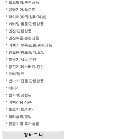
·
* 프로펠라/관련상품
·
* 랜딩기어/플로트
·
* 타이어(바퀴/칼라/엑슬)
·
* 커버링 필름/관련상품
·
* 엔진/관련상품
·
* 엔진부품/관련상품
·
* 비행기 부품/조립/관련상품
·
* 연료통/펌프/필터/오일
·
* 조종기/서보 관련
·
* 충전기/테스터기/전선
·
* 모터/덕트
·
* 변속기/전원 관련상품
·
* 배터리
·
* 발사/항공합판
·
* 비행장용 상품
·
* 볼트/너트/기타
·
* 멀티콥터/짐벌
·
* 한정수량 특가상품
장 바 구 니