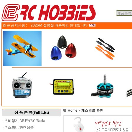
최근 공지사항 :
2026년 설명절 배송마감 안내입니다.
Home
> 패스워드 확인
상 품 분 류(Full List)
·
* 비행기 ARF/ARC/Basla
·
* 스피너/관련상품