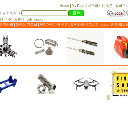
Home
|
My Page
|
자주하시는 질문
|
장바구
 경우 입력 ➔
1188 카본 조종기 cub cmpro
공지사항
|
동영상 자료실
|
제작아이디어 공유
|
알씨하비 중고시장
|
daum 카페 알씨