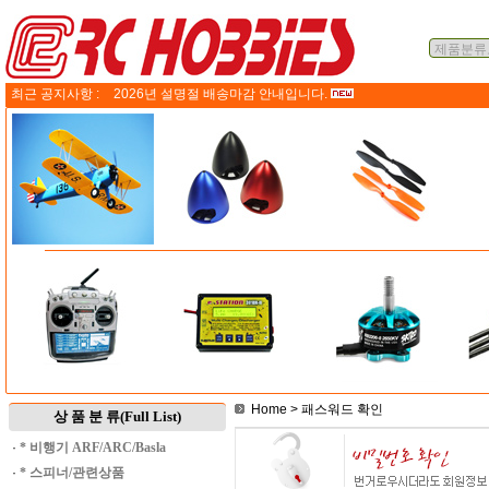
최근 공지사항 :
2026년 설명절 배송마감 안내입니다.
Home
> 패스워드 확인
상 품 분 류(Full List)
·
* 비행기 ARF/ARC/Basla
·
* 스피너/관련상품