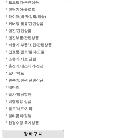
·
* 프로펠라/관련상품
·
* 랜딩기어/플로트
·
* 타이어(바퀴/칼라/엑슬)
·
* 커버링 필름/관련상품
·
* 엔진/관련상품
·
* 엔진부품/관련상품
·
* 비행기 부품/조립/관련상품
·
* 연료통/펌프/필터/오일
·
* 조종기/서보 관련
·
* 충전기/테스터기/전선
·
* 모터/덕트
·
* 변속기/전원 관련상품
·
* 배터리
·
* 발사/항공합판
·
* 비행장용 상품
·
* 볼트/너트/기타
·
* 멀티콥터/짐벌
·
* 한정수량 특가상품
장 바 구 니