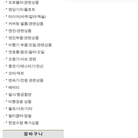
·
* 프로펠라/관련상품
·
* 랜딩기어/플로트
·
* 타이어(바퀴/칼라/엑슬)
·
* 커버링 필름/관련상품
·
* 엔진/관련상품
·
* 엔진부품/관련상품
·
* 비행기 부품/조립/관련상품
·
* 연료통/펌프/필터/오일
·
* 조종기/서보 관련
·
* 충전기/테스터기/전선
·
* 모터/덕트
·
* 변속기/전원 관련상품
·
* 배터리
·
* 발사/항공합판
·
* 비행장용 상품
·
* 볼트/너트/기타
·
* 멀티콥터/짐벌
·
* 한정수량 특가상품
장 바 구 니