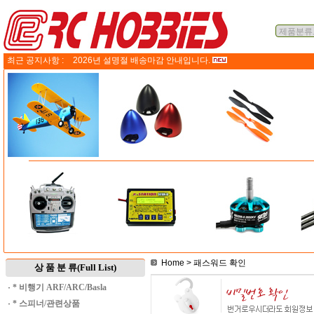
최근 공지사항 :
2026년 설명절 배송마감 안내입니다.
Home
> 패스워드 확인
상 품 분 류(Full List)
·
* 비행기 ARF/ARC/Basla
·
* 스피너/관련상품