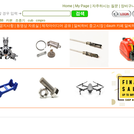
Home
|
My Page
|
자주하시는 질문
|
장바구
 경우 입력 ➔
1188 카본 조종기 cub cmpro
공지사항
|
동영상 자료실
|
제작아이디어 공유
|
알씨하비 중고시장
|
daum 카페 알씨