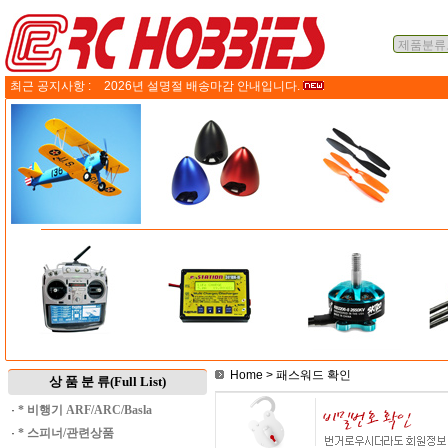
최근 공지사항 :
2026년 설명절 배송마감 안내입니다.
Home
> 패스워드 확인
상 품 분 류(Full List)
·
* 비행기 ARF/ARC/Basla
·
* 스피너/관련상품