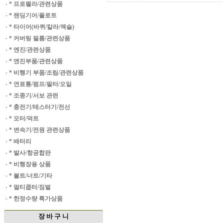
·
* 프로펠라/관련상품
·
* 랜딩기어/플로트
·
* 타이어(바퀴/칼라/엑슬)
·
* 커버링 필름/관련상품
·
* 엔진/관련상품
·
* 엔진부품/관련상품
·
* 비행기 부품/조립/관련상품
·
* 연료통/펌프/필터/오일
·
* 조종기/서보 관련
·
* 충전기/테스터기/전선
·
* 모터/덕트
·
* 변속기/전원 관련상품
·
* 배터리
·
* 발사/항공합판
·
* 비행장용 상품
·
* 볼트/너트/기타
·
* 멀티콥터/짐벌
·
* 한정수량 특가상품
장 바 구 니