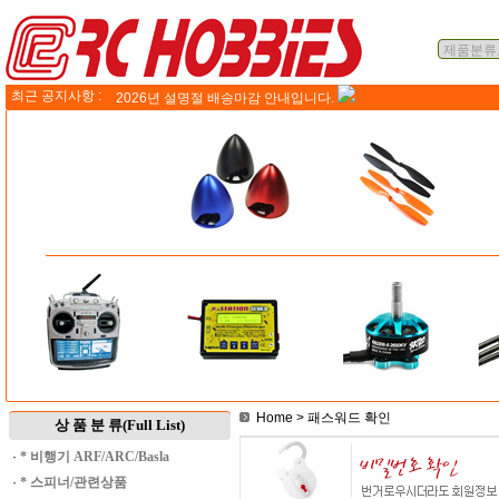
최근 공지사항 :
2026년 설명절 배송마감 안내입니다.
Home
> 패스워드 확인
상 품 분 류(Full List)
·
* 비행기 ARF/ARC/Basla
·
* 스피너/관련상품