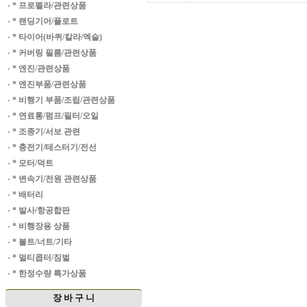
·
* 프로펠라/관련상품
·
* 랜딩기어/플로트
·
* 타이어(바퀴/칼라/엑슬)
·
* 커버링 필름/관련상품
·
* 엔진/관련상품
·
* 엔진부품/관련상품
·
* 비행기 부품/조립/관련상품
·
* 연료통/펌프/필터/오일
·
* 조종기/서보 관련
·
* 충전기/테스터기/전선
·
* 모터/덕트
·
* 변속기/전원 관련상품
·
* 배터리
·
* 발사/항공합판
·
* 비행장용 상품
·
* 볼트/너트/기타
·
* 멀티콥터/짐벌
·
* 한정수량 특가상품
장 바 구 니