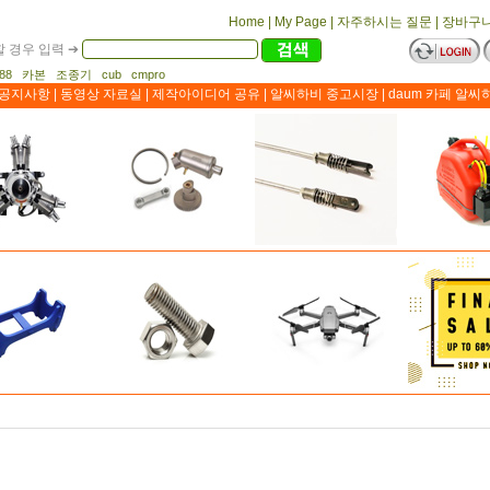
Home
|
My Page
|
자주하시는 질문
|
장바구
 경우 입력 ➔
1188 카본 조종기 cub cmpro
공지사항
|
동영상 자료실
|
제작아이디어 공유
|
알씨하비 중고시장
|
daum 카페 알씨