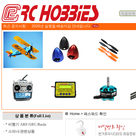
최근 공지사항 :
2026년 설명절 배송마감 안내입니다.
Home
> 패스워드 확인
상 품 분 류(Full List)
·
* 비행기 ARF/ARC/Basla
·
* 스피너/관련상품