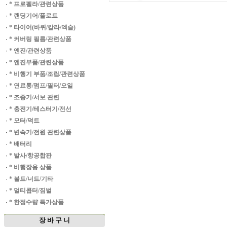
·
* 프로펠라/관련상품
·
* 랜딩기어/플로트
·
* 타이어(바퀴/칼라/엑슬)
·
* 커버링 필름/관련상품
·
* 엔진/관련상품
·
* 엔진부품/관련상품
·
* 비행기 부품/조립/관련상품
·
* 연료통/펌프/필터/오일
·
* 조종기/서보 관련
·
* 충전기/테스터기/전선
·
* 모터/덕트
·
* 변속기/전원 관련상품
·
* 배터리
·
* 발사/항공합판
·
* 비행장용 상품
·
* 볼트/너트/기타
·
* 멀티콥터/짐벌
·
* 한정수량 특가상품
장 바 구 니