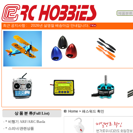
최근 공지사항 :
2026년 설명절 배송마감 안내입니다.
Home
> 패스워드 확인
상 품 분 류(Full List)
·
* 비행기 ARF/ARC/Basla
·
* 스피너/관련상품