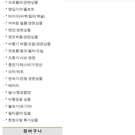
·
* 프로펠라/관련상품
·
* 랜딩기어/플로트
·
* 타이어(바퀴/칼라/엑슬)
·
* 커버링 필름/관련상품
·
* 엔진/관련상품
·
* 엔진부품/관련상품
·
* 비행기 부품/조립/관련상품
·
* 연료통/펌프/필터/오일
·
* 조종기/서보 관련
·
* 충전기/테스터기/전선
·
* 모터/덕트
·
* 변속기/전원 관련상품
·
* 배터리
·
* 발사/항공합판
·
* 비행장용 상품
·
* 볼트/너트/기타
·
* 멀티콥터/짐벌
·
* 한정수량 특가상품
장 바 구 니