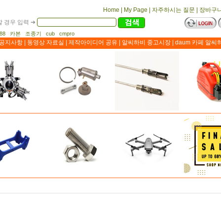
Home
|
My Page
|
자주하시는 질문
|
장바구
 경우 입력 ➔
1188 카본 조종기 cub cmpro
공지사항
|
동영상 자료실
|
제작아이디어 공유
|
알씨하비 중고시장
|
daum 카페 알씨