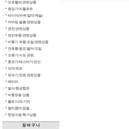
·
* 프로펠라/관련상품
·
* 랜딩기어/플로트
·
* 타이어(바퀴/칼라/엑슬)
·
* 커버링 필름/관련상품
·
* 엔진/관련상품
·
* 엔진부품/관련상품
·
* 비행기 부품/조립/관련상품
·
* 연료통/펌프/필터/오일
·
* 조종기/서보 관련
·
* 충전기/테스터기/전선
·
* 모터/덕트
·
* 변속기/전원 관련상품
·
* 배터리
·
* 발사/항공합판
·
* 비행장용 상품
·
* 볼트/너트/기타
·
* 멀티콥터/짐벌
·
* 한정수량 특가상품
장 바 구 니