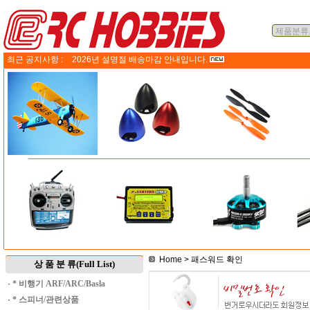
최근 공지사항 :
2026년 설명절 배송마감 안내입니다.
Home
> 패스워드 확인
상 품 분 류(Full List)
·
* 비행기 ARF/ARC/Basla
·
* 스피너/관련상품