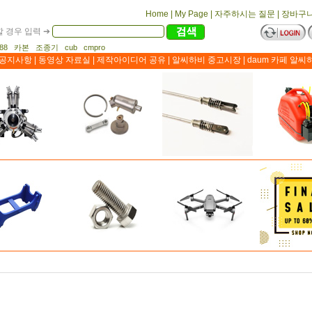
Home
|
My Page
|
자주하시는 질문
|
장바구
 경우 입력 ➔
1188 카본 조종기 cub cmpro
공지사항
|
동영상 자료실
|
제작아이디어 공유
|
알씨하비 중고시장
|
daum 카페 알씨