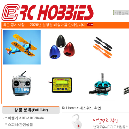
최근 공지사항 :
2026년 설명절 배송마감 안내입니다.
Home
> 패스워드 확인
상 품 분 류(Full List)
·
* 비행기 ARF/ARC/Basla
·
* 스피너/관련상품