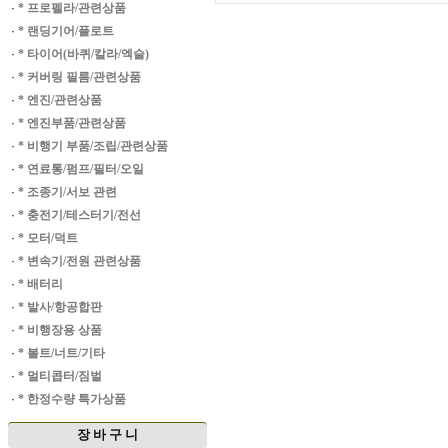
·
* 프로펠라/관련상품
·
* 랜딩기어/플로트
·
* 타이어(바퀴/칼라/엑슬)
·
* 커버링 필름/관련상품
·
* 엔진/관련상품
·
* 엔진부품/관련상품
·
* 비행기 부품/조립/관련상품
·
* 연료통/펌프/필터/오일
·
* 조종기/서보 관련
·
* 충전기/테스터기/전선
·
* 모터/덕트
·
* 변속기/전원 관련상품
·
* 배터리
·
* 발사/항공합판
·
* 비행장용 상품
·
* 볼트/너트/기타
·
* 멀티콥터/짐벌
·
* 한정수량 특가상품
장 바 구 니