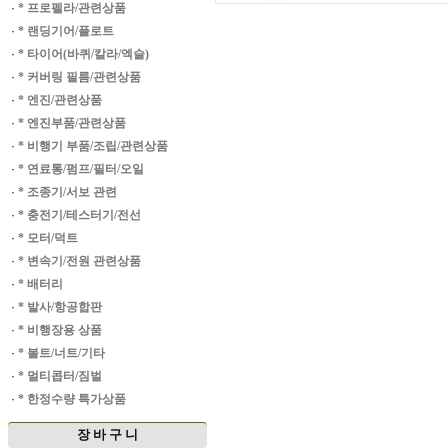
·
* 프로펠라/관련상품
·
* 랜딩기어/플로트
·
* 타이어(바퀴/칼라/엑슬)
·
* 커버링 필름/관련상품
·
* 엔진/관련상품
·
* 엔진부품/관련상품
·
* 비행기 부품/조립/관련상품
·
* 연료통/펌프/필터/오일
·
* 조종기/서보 관련
·
* 충전기/테스터기/전선
·
* 모터/덕트
·
* 변속기/전원 관련상품
·
* 배터리
·
* 발사/항공합판
·
* 비행장용 상품
·
* 볼트/너트/기타
·
* 멀티콥터/짐벌
·
* 한정수량 특가상품
장 바 구 니