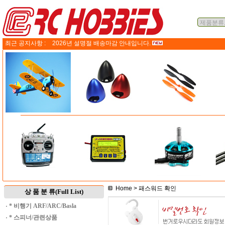
최근 공지사항 :
2026년 설명절 배송마감 안내입니다.
Home
> 패스워드 확인
상 품 분 류(Full List)
·
* 비행기 ARF/ARC/Basla
·
* 스피너/관련상품