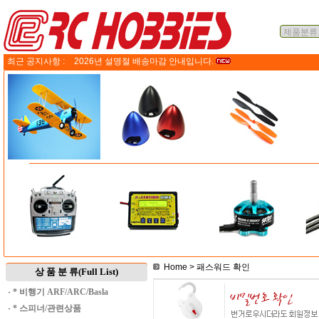
최근 공지사항 :
2026년 설명절 배송마감 안내입니다.
Home
> 패스워드 확인
상 품 분 류(Full List)
·
* 비행기 ARF/ARC/Basla
·
* 스피너/관련상품