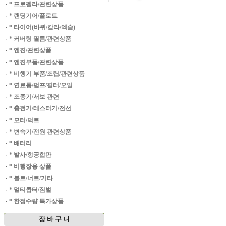
·
* 프로펠라/관련상품
·
* 랜딩기어/플로트
·
* 타이어(바퀴/칼라/엑슬)
·
* 커버링 필름/관련상품
·
* 엔진/관련상품
·
* 엔진부품/관련상품
·
* 비행기 부품/조립/관련상품
·
* 연료통/펌프/필터/오일
·
* 조종기/서보 관련
·
* 충전기/테스터기/전선
·
* 모터/덕트
·
* 변속기/전원 관련상품
·
* 배터리
·
* 발사/항공합판
·
* 비행장용 상품
·
* 볼트/너트/기타
·
* 멀티콥터/짐벌
·
* 한정수량 특가상품
장 바 구 니