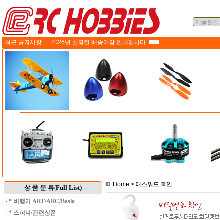
최근 공지사항 :
2026년 설명절 배송마감 안내입니다.
Home
> 패스워드 확인
상 품 분 류(Full List)
·
* 비행기 ARF/ARC/Basla
·
* 스피너/관련상품