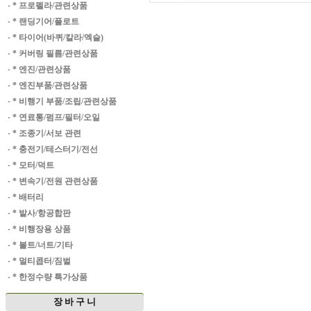
·
* 프로펠라/관련상품
·
* 랜딩기어/플로트
·
* 타이어(바퀴/칼라/엑슬)
·
* 커버링 필름/관련상품
·
* 엔진/관련상품
·
* 엔진부품/관련상품
·
* 비행기 부품/조립/관련상품
·
* 연료통/펌프/필터/오일
·
* 조종기/서보 관련
·
* 충전기/테스터기/전선
·
* 모터/덕트
·
* 변속기/전원 관련상품
·
* 배터리
·
* 발사/항공합판
·
* 비행장용 상품
·
* 볼트/너트/기타
·
* 멀티콥터/짐벌
·
* 한정수량 특가상품
장 바 구 니