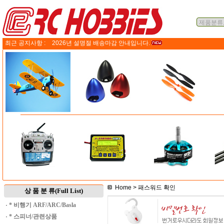
최근 공지사항 :
2026년 설명절 배송마감 안내입니다.
Home
> 패스워드 확인
상 품 분 류(Full List)
·
* 비행기 ARF/ARC/Basla
·
* 스피너/관련상품