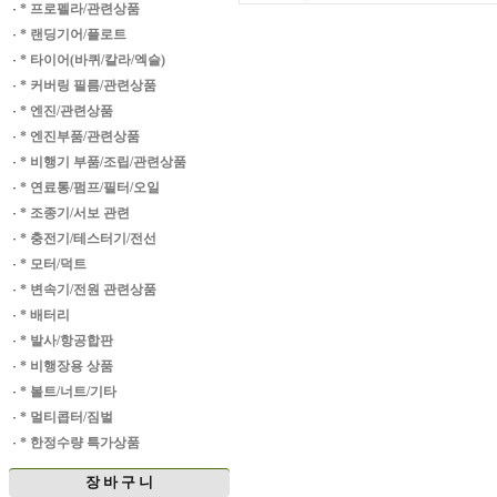
·
* 프로펠라/관련상품
·
* 랜딩기어/플로트
·
* 타이어(바퀴/칼라/엑슬)
·
* 커버링 필름/관련상품
·
* 엔진/관련상품
·
* 엔진부품/관련상품
·
* 비행기 부품/조립/관련상품
·
* 연료통/펌프/필터/오일
·
* 조종기/서보 관련
·
* 충전기/테스터기/전선
·
* 모터/덕트
·
* 변속기/전원 관련상품
·
* 배터리
·
* 발사/항공합판
·
* 비행장용 상품
·
* 볼트/너트/기타
·
* 멀티콥터/짐벌
·
* 한정수량 특가상품
장 바 구 니