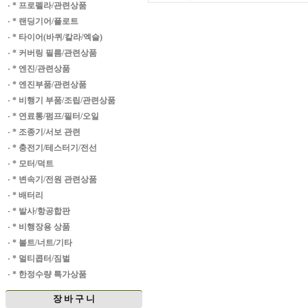
·
* 프로펠라/관련상품
·
* 랜딩기어/플로트
·
* 타이어(바퀴/칼라/엑슬)
·
* 커버링 필름/관련상품
·
* 엔진/관련상품
·
* 엔진부품/관련상품
·
* 비행기 부품/조립/관련상품
·
* 연료통/펌프/필터/오일
·
* 조종기/서보 관련
·
* 충전기/테스터기/전선
·
* 모터/덕트
·
* 변속기/전원 관련상품
·
* 배터리
·
* 발사/항공합판
·
* 비행장용 상품
·
* 볼트/너트/기타
·
* 멀티콥터/짐벌
·
* 한정수량 특가상품
장 바 구 니