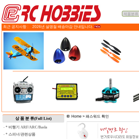
최근 공지사항 :
2026년 설명절 배송마감 안내입니다.
Home
> 패스워드 확인
상 품 분 류(Full List)
·
* 비행기 ARF/ARC/Basla
·
* 스피너/관련상품