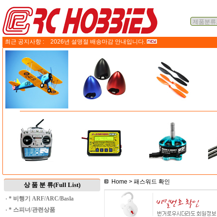
최근 공지사항 :
2026년 설명절 배송마감 안내입니다.
Home
> 패스워드 확인
상 품 분 류(Full List)
·
* 비행기 ARF/ARC/Basla
·
* 스피너/관련상품