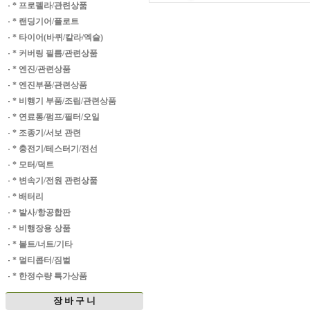
·
* 프로펠라/관련상품
·
* 랜딩기어/플로트
·
* 타이어(바퀴/칼라/엑슬)
·
* 커버링 필름/관련상품
·
* 엔진/관련상품
·
* 엔진부품/관련상품
·
* 비행기 부품/조립/관련상품
·
* 연료통/펌프/필터/오일
·
* 조종기/서보 관련
·
* 충전기/테스터기/전선
·
* 모터/덕트
·
* 변속기/전원 관련상품
·
* 배터리
·
* 발사/항공합판
·
* 비행장용 상품
·
* 볼트/너트/기타
·
* 멀티콥터/짐벌
·
* 한정수량 특가상품
장 바 구 니