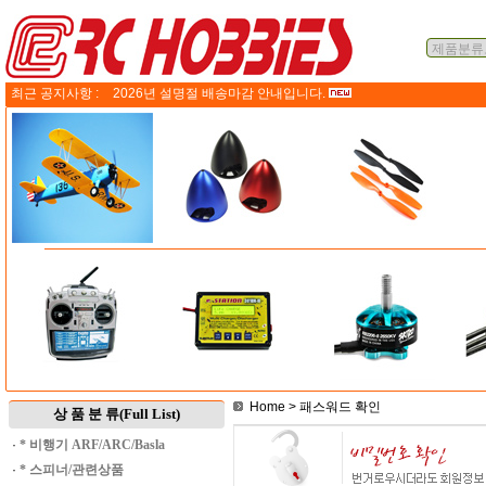
최근 공지사항 :
2026년 설명절 배송마감 안내입니다.
Home
> 패스워드 확인
상 품 분 류(Full List)
·
* 비행기 ARF/ARC/Basla
·
* 스피너/관련상품