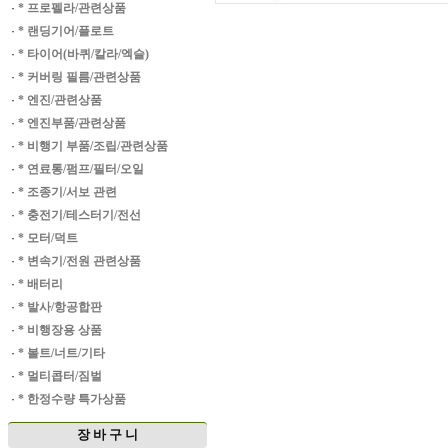
·
* 프로펠라/관련상품
·
* 랜딩기어/플로트
·
* 타이어(바퀴/칼라/엑슬)
·
* 커버링 필름/관련상품
·
* 엔진/관련상품
·
* 엔진부품/관련상품
·
* 비행기 부품/조립/관련상품
·
* 연료통/펌프/필터/오일
·
* 조종기/서보 관련
·
* 충전기/테스터기/전선
·
* 모터/덕트
·
* 변속기/전원 관련상품
·
* 배터리
·
* 발사/항공합판
·
* 비행장용 상품
·
* 볼트/너트/기타
·
* 멀티콥터/짐벌
·
* 한정수량 특가상품
장 바 구 니