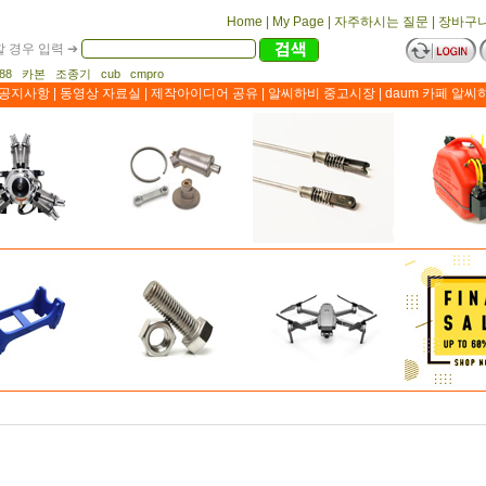
Home
|
My Page
|
자주하시는 질문
|
장바구
 경우 입력 ➔
1188 카본 조종기 cub cmpro
공지사항
|
동영상 자료실
|
제작아이디어 공유
|
알씨하비 중고시장
|
daum 카페 알씨