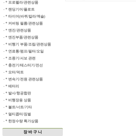
·
* 프로펠라/관련상품
·
* 랜딩기어/플로트
·
* 타이어(바퀴/칼라/엑슬)
·
* 커버링 필름/관련상품
·
* 엔진/관련상품
·
* 엔진부품/관련상품
·
* 비행기 부품/조립/관련상품
·
* 연료통/펌프/필터/오일
·
* 조종기/서보 관련
·
* 충전기/테스터기/전선
·
* 모터/덕트
·
* 변속기/전원 관련상품
·
* 배터리
·
* 발사/항공합판
·
* 비행장용 상품
·
* 볼트/너트/기타
·
* 멀티콥터/짐벌
·
* 한정수량 특가상품
장 바 구 니