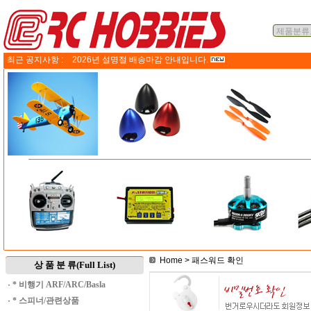
최근 공지사항 :
2026년 설명절 배송마감 안내입니다.
Home
> 패스워드 확인
상 품 분 류(Full List)
·
* 비행기 ARF/ARC/Basla
·
* 스피너/관련상품