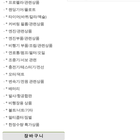
·
* 프로펠라/관련상품
·
* 랜딩기어/플로트
·
* 타이어(바퀴/칼라/엑슬)
·
* 커버링 필름/관련상품
·
* 엔진/관련상품
·
* 엔진부품/관련상품
·
* 비행기 부품/조립/관련상품
·
* 연료통/펌프/필터/오일
·
* 조종기/서보 관련
·
* 충전기/테스터기/전선
·
* 모터/덕트
·
* 변속기/전원 관련상품
·
* 배터리
·
* 발사/항공합판
·
* 비행장용 상품
·
* 볼트/너트/기타
·
* 멀티콥터/짐벌
·
* 한정수량 특가상품
장 바 구 니