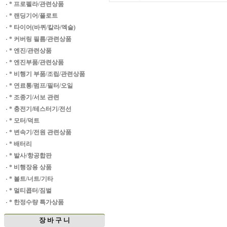
·
* 프로펠라/관련상품
·
* 랜딩기어/플로트
·
* 타이어(바퀴/칼라/엑슬)
·
* 커버링 필름/관련상품
·
* 엔진/관련상품
·
* 엔진부품/관련상품
·
* 비행기 부품/조립/관련상품
·
* 연료통/펌프/필터/오일
·
* 조종기/서보 관련
·
* 충전기/테스터기/전선
·
* 모터/덕트
·
* 변속기/전원 관련상품
·
* 배터리
·
* 발사/항공합판
·
* 비행장용 상품
·
* 볼트/너트/기타
·
* 멀티콥터/짐벌
·
* 한정수량 특가상품
장 바 구 니