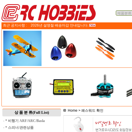
최근 공지사항 :
2026년 설명절 배송마감 안내입니다.
Home
> 패스워드 확인
상 품 분 류(Full List)
·
* 비행기 ARF/ARC/Basla
·
* 스피너/관련상품