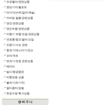
·
* 프로펠라/관련상품
·
* 랜딩기어/플로트
·
* 타이어(바퀴/칼라/엑슬)
·
* 커버링 필름/관련상품
·
* 엔진/관련상품
·
* 엔진부품/관련상품
·
* 비행기 부품/조립/관련상품
·
* 연료통/펌프/필터/오일
·
* 조종기/서보 관련
·
* 충전기/테스터기/전선
·
* 모터/덕트
·
* 변속기/전원 관련상품
·
* 배터리
·
* 발사/항공합판
·
* 비행장용 상품
·
* 볼트/너트/기타
·
* 멀티콥터/짐벌
·
* 한정수량 특가상품
장 바 구 니