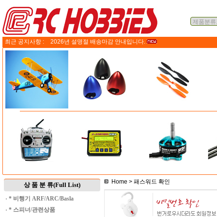
최근 공지사항 :
2026년 설명절 배송마감 안내입니다.
Home
> 패스워드 확인
상 품 분 류(Full List)
·
* 비행기 ARF/ARC/Basla
·
* 스피너/관련상품