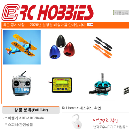
최근 공지사항 :
2026년 설명절 배송마감 안내입니다.
Home
> 패스워드 확인
상 품 분 류(Full List)
·
* 비행기 ARF/ARC/Basla
·
* 스피너/관련상품