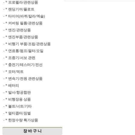
·
* 프로펠라/관련상품
·
* 랜딩기어/플로트
·
* 타이어(바퀴/칼라/엑슬)
·
* 커버링 필름/관련상품
·
* 엔진/관련상품
·
* 엔진부품/관련상품
·
* 비행기 부품/조립/관련상품
·
* 연료통/펌프/필터/오일
·
* 조종기/서보 관련
·
* 충전기/테스터기/전선
·
* 모터/덕트
·
* 변속기/전원 관련상품
·
* 배터리
·
* 발사/항공합판
·
* 비행장용 상품
·
* 볼트/너트/기타
·
* 멀티콥터/짐벌
·
* 한정수량 특가상품
장 바 구 니