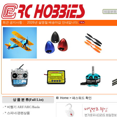
최근 공지사항 :
2026년 설명절 배송마감 안내입니다.
Home
> 패스워드 확인
상 품 분 류(Full List)
·
* 비행기 ARF/ARC/Basla
·
* 스피너/관련상품