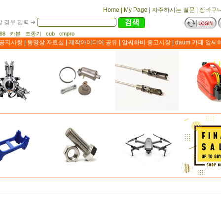
Home
|
My Page
|
자주하시는 질문
|
장바구
 경우 입력 ➔
1188 카본 조종기 cub cmpro
공지사항
|
동영상 자료실
|
제작아이디어 공유
|
알씨하비 중고시장
|
daum 카페 알씨