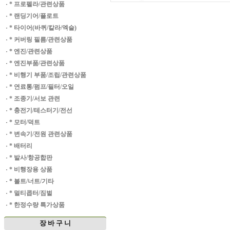
·
* 프로펠라/관련상품
·
* 랜딩기어/플로트
·
* 타이어(바퀴/칼라/엑슬)
·
* 커버링 필름/관련상품
·
* 엔진/관련상품
·
* 엔진부품/관련상품
·
* 비행기 부품/조립/관련상품
·
* 연료통/펌프/필터/오일
·
* 조종기/서보 관련
·
* 충전기/테스터기/전선
·
* 모터/덕트
·
* 변속기/전원 관련상품
·
* 배터리
·
* 발사/항공합판
·
* 비행장용 상품
·
* 볼트/너트/기타
·
* 멀티콥터/짐벌
·
* 한정수량 특가상품
장 바 구 니