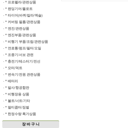
·
* 프로펠라/관련상품
·
* 랜딩기어/플로트
·
* 타이어(바퀴/칼라/엑슬)
·
* 커버링 필름/관련상품
·
* 엔진/관련상품
·
* 엔진부품/관련상품
·
* 비행기 부품/조립/관련상품
·
* 연료통/펌프/필터/오일
·
* 조종기/서보 관련
·
* 충전기/테스터기/전선
·
* 모터/덕트
·
* 변속기/전원 관련상품
·
* 배터리
·
* 발사/항공합판
·
* 비행장용 상품
·
* 볼트/너트/기타
·
* 멀티콥터/짐벌
·
* 한정수량 특가상품
장 바 구 니