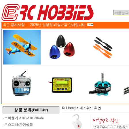
최근 공지사항 :
2026년 설명절 배송마감 안내입니다.
Home
> 패스워드 확인
상 품 분 류(Full List)
·
* 비행기 ARF/ARC/Basla
·
* 스피너/관련상품