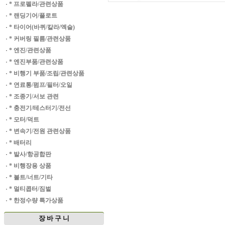
·
* 프로펠라/관련상품
·
* 랜딩기어/플로트
·
* 타이어(바퀴/칼라/엑슬)
·
* 커버링 필름/관련상품
·
* 엔진/관련상품
·
* 엔진부품/관련상품
·
* 비행기 부품/조립/관련상품
·
* 연료통/펌프/필터/오일
·
* 조종기/서보 관련
·
* 충전기/테스터기/전선
·
* 모터/덕트
·
* 변속기/전원 관련상품
·
* 배터리
·
* 발사/항공합판
·
* 비행장용 상품
·
* 볼트/너트/기타
·
* 멀티콥터/짐벌
·
* 한정수량 특가상품
장 바 구 니