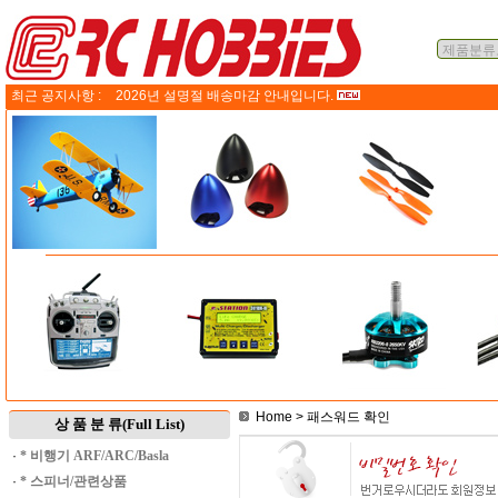
최근 공지사항 :
2026년 설명절 배송마감 안내입니다.
Home
> 패스워드 확인
상 품 분 류(Full List)
·
* 비행기 ARF/ARC/Basla
·
* 스피너/관련상품