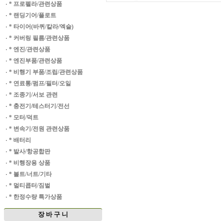
·
* 프로펠라/관련상품
·
* 랜딩기어/플로트
·
* 타이어(바퀴/칼라/엑슬)
·
* 커버링 필름/관련상품
·
* 엔진/관련상품
·
* 엔진부품/관련상품
·
* 비행기 부품/조립/관련상품
·
* 연료통/펌프/필터/오일
·
* 조종기/서보 관련
·
* 충전기/테스터기/전선
·
* 모터/덕트
·
* 변속기/전원 관련상품
·
* 배터리
·
* 발사/항공합판
·
* 비행장용 상품
·
* 볼트/너트/기타
·
* 멀티콥터/짐벌
·
* 한정수량 특가상품
장 바 구 니