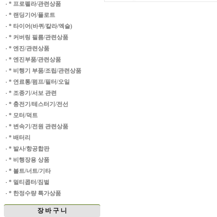
·
* 프로펠라/관련상품
·
* 랜딩기어/플로트
·
* 타이어(바퀴/칼라/엑슬)
·
* 커버링 필름/관련상품
·
* 엔진/관련상품
·
* 엔진부품/관련상품
·
* 비행기 부품/조립/관련상품
·
* 연료통/펌프/필터/오일
·
* 조종기/서보 관련
·
* 충전기/테스터기/전선
·
* 모터/덕트
·
* 변속기/전원 관련상품
·
* 배터리
·
* 발사/항공합판
·
* 비행장용 상품
·
* 볼트/너트/기타
·
* 멀티콥터/짐벌
·
* 한정수량 특가상품
장 바 구 니