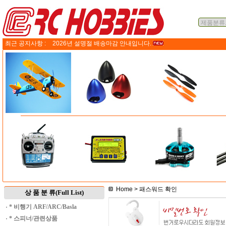
최근 공지사항 :
2026년 설명절 배송마감 안내입니다.
Home
> 패스워드 확인
상 품 분 류(Full List)
·
* 비행기 ARF/ARC/Basla
·
* 스피너/관련상품