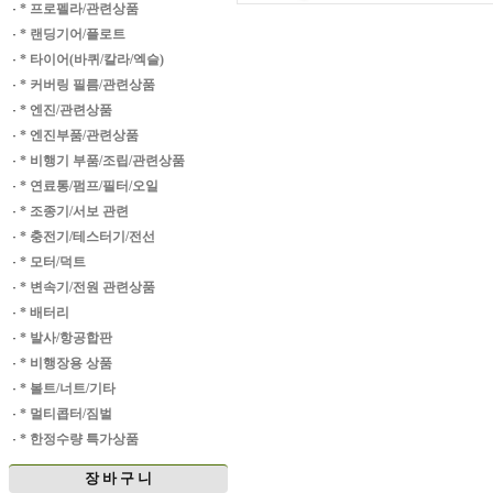
·
* 프로펠라/관련상품
·
* 랜딩기어/플로트
·
* 타이어(바퀴/칼라/엑슬)
·
* 커버링 필름/관련상품
·
* 엔진/관련상품
·
* 엔진부품/관련상품
·
* 비행기 부품/조립/관련상품
·
* 연료통/펌프/필터/오일
·
* 조종기/서보 관련
·
* 충전기/테스터기/전선
·
* 모터/덕트
·
* 변속기/전원 관련상품
·
* 배터리
·
* 발사/항공합판
·
* 비행장용 상품
·
* 볼트/너트/기타
·
* 멀티콥터/짐벌
·
* 한정수량 특가상품
장 바 구 니