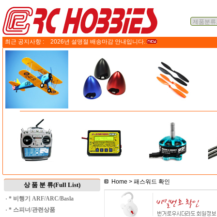
최근 공지사항 :
2026년 설명절 배송마감 안내입니다.
Home
> 패스워드 확인
상 품 분 류(Full List)
·
* 비행기 ARF/ARC/Basla
·
* 스피너/관련상품