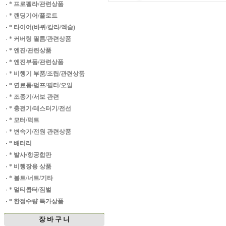
·
* 프로펠라/관련상품
·
* 랜딩기어/플로트
·
* 타이어(바퀴/칼라/엑슬)
·
* 커버링 필름/관련상품
·
* 엔진/관련상품
·
* 엔진부품/관련상품
·
* 비행기 부품/조립/관련상품
·
* 연료통/펌프/필터/오일
·
* 조종기/서보 관련
·
* 충전기/테스터기/전선
·
* 모터/덕트
·
* 변속기/전원 관련상품
·
* 배터리
·
* 발사/항공합판
·
* 비행장용 상품
·
* 볼트/너트/기타
·
* 멀티콥터/짐벌
·
* 한정수량 특가상품
장 바 구 니