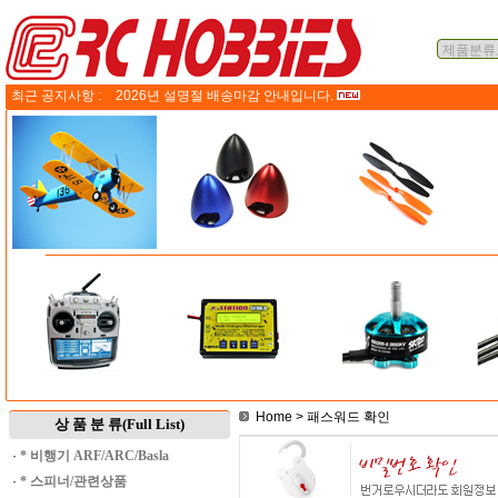
최근 공지사항 :
2026년 설명절 배송마감 안내입니다.
Home
> 패스워드 확인
상 품 분 류(Full List)
·
* 비행기 ARF/ARC/Basla
·
* 스피너/관련상품