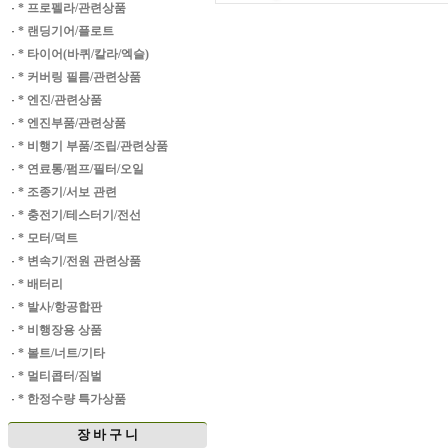
·
* 프로펠라/관련상품
·
* 랜딩기어/플로트
·
* 타이어(바퀴/칼라/엑슬)
·
* 커버링 필름/관련상품
·
* 엔진/관련상품
·
* 엔진부품/관련상품
·
* 비행기 부품/조립/관련상품
·
* 연료통/펌프/필터/오일
·
* 조종기/서보 관련
·
* 충전기/테스터기/전선
·
* 모터/덕트
·
* 변속기/전원 관련상품
·
* 배터리
·
* 발사/항공합판
·
* 비행장용 상품
·
* 볼트/너트/기타
·
* 멀티콥터/짐벌
·
* 한정수량 특가상품
장 바 구 니