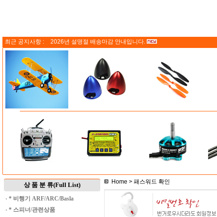
최근 공지사항 :
2026년 설명절 배송마감 안내입니다.
Home
> 패스워드 확인
상 품 분 류(Full List)
·
* 비행기 ARF/ARC/Basla
·
* 스피너/관련상품