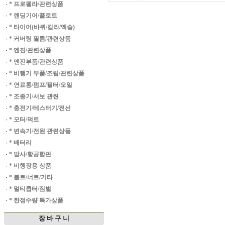
·
* 프로펠라/관련상품
·
* 랜딩기어/플로트
·
* 타이어(바퀴/칼라/엑슬)
·
* 커버링 필름/관련상품
·
* 엔진/관련상품
·
* 엔진부품/관련상품
·
* 비행기 부품/조립/관련상품
·
* 연료통/펌프/필터/오일
·
* 조종기/서보 관련
·
* 충전기/테스터기/전선
·
* 모터/덕트
·
* 변속기/전원 관련상품
·
* 배터리
·
* 발사/항공합판
·
* 비행장용 상품
·
* 볼트/너트/기타
·
* 멀티콥터/짐벌
·
* 한정수량 특가상품
장 바 구 니