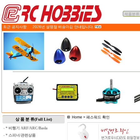
최근 공지사항 :
2026년 설명절 배송마감 안내입니다.
Home
> 패스워드 확인
상 품 분 류(Full List)
·
* 비행기 ARF/ARC/Basla
·
* 스피너/관련상품