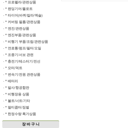
·
* 프로펠라/관련상품
·
* 랜딩기어/플로트
·
* 타이어(바퀴/칼라/엑슬)
·
* 커버링 필름/관련상품
·
* 엔진/관련상품
·
* 엔진부품/관련상품
·
* 비행기 부품/조립/관련상품
·
* 연료통/펌프/필터/오일
·
* 조종기/서보 관련
·
* 충전기/테스터기/전선
·
* 모터/덕트
·
* 변속기/전원 관련상품
·
* 배터리
·
* 발사/항공합판
·
* 비행장용 상품
·
* 볼트/너트/기타
·
* 멀티콥터/짐벌
·
* 한정수량 특가상품
장 바 구 니