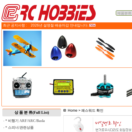
최근 공지사항 :
2026년 설명절 배송마감 안내입니다.
Home
> 패스워드 확인
상 품 분 류(Full List)
·
* 비행기 ARF/ARC/Basla
·
* 스피너/관련상품