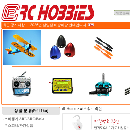
최근 공지사항 :
2026년 설명절 배송마감 안내입니다.
Home
> 패스워드 확인
상 품 분 류(Full List)
·
* 비행기 ARF/ARC/Basla
·
* 스피너/관련상품