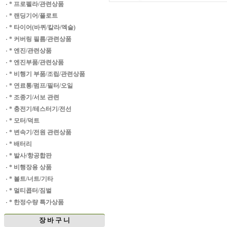
·
* 프로펠라/관련상품
·
* 랜딩기어/플로트
·
* 타이어(바퀴/칼라/엑슬)
·
* 커버링 필름/관련상품
·
* 엔진/관련상품
·
* 엔진부품/관련상품
·
* 비행기 부품/조립/관련상품
·
* 연료통/펌프/필터/오일
·
* 조종기/서보 관련
·
* 충전기/테스터기/전선
·
* 모터/덕트
·
* 변속기/전원 관련상품
·
* 배터리
·
* 발사/항공합판
·
* 비행장용 상품
·
* 볼트/너트/기타
·
* 멀티콥터/짐벌
·
* 한정수량 특가상품
장 바 구 니