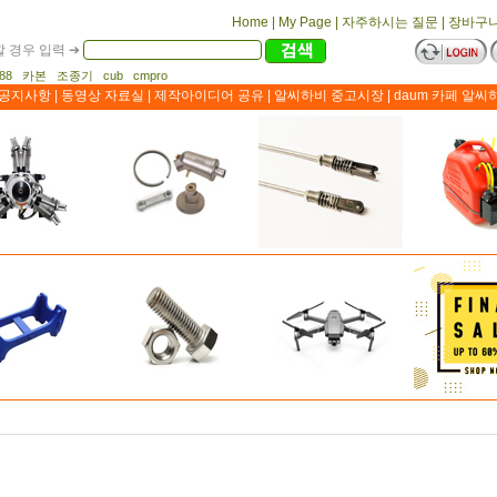
Home
|
My Page
|
자주하시는 질문
|
장바구
 경우 입력 ➔
1188 카본 조종기 cub cmpro
공지사항
|
동영상 자료실
|
제작아이디어 공유
|
알씨하비 중고시장
|
daum 카페 알씨