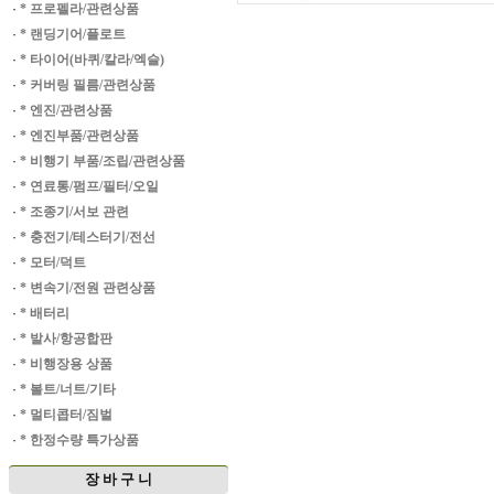
·
* 프로펠라/관련상품
·
* 랜딩기어/플로트
·
* 타이어(바퀴/칼라/엑슬)
·
* 커버링 필름/관련상품
·
* 엔진/관련상품
·
* 엔진부품/관련상품
·
* 비행기 부품/조립/관련상품
·
* 연료통/펌프/필터/오일
·
* 조종기/서보 관련
·
* 충전기/테스터기/전선
·
* 모터/덕트
·
* 변속기/전원 관련상품
·
* 배터리
·
* 발사/항공합판
·
* 비행장용 상품
·
* 볼트/너트/기타
·
* 멀티콥터/짐벌
·
* 한정수량 특가상품
장 바 구 니