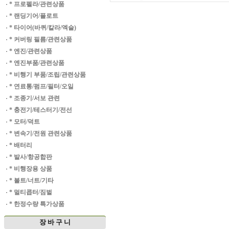
·
* 프로펠라/관련상품
·
* 랜딩기어/플로트
·
* 타이어(바퀴/칼라/엑슬)
·
* 커버링 필름/관련상품
·
* 엔진/관련상품
·
* 엔진부품/관련상품
·
* 비행기 부품/조립/관련상품
·
* 연료통/펌프/필터/오일
·
* 조종기/서보 관련
·
* 충전기/테스터기/전선
·
* 모터/덕트
·
* 변속기/전원 관련상품
·
* 배터리
·
* 발사/항공합판
·
* 비행장용 상품
·
* 볼트/너트/기타
·
* 멀티콥터/짐벌
·
* 한정수량 특가상품
장 바 구 니