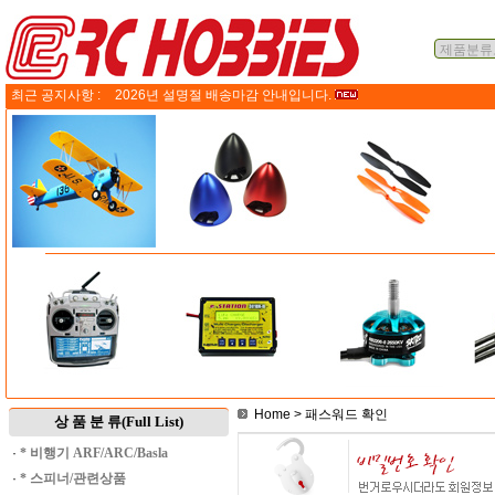
최근 공지사항 :
2026년 설명절 배송마감 안내입니다.
Home
> 패스워드 확인
상 품 분 류(Full List)
·
* 비행기 ARF/ARC/Basla
·
* 스피너/관련상품