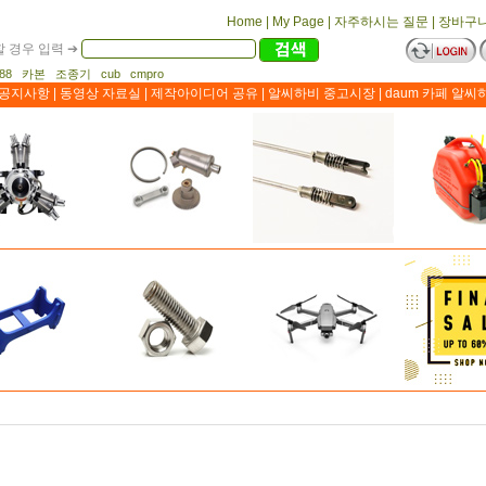
Home
|
My Page
|
자주하시는 질문
|
장바구
 경우 입력 ➔
1188 카본 조종기 cub cmpro
공지사항
|
동영상 자료실
|
제작아이디어 공유
|
알씨하비 중고시장
|
daum 카페 알씨