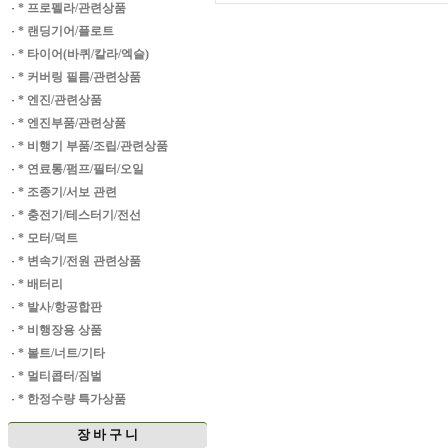
·
* 프로펠라/관련상품
·
* 랜딩기어/플로트
·
* 타이어(바퀴/칼라/엑슬)
·
* 커버링 필름/관련상품
·
* 엔진/관련상품
·
* 엔진부품/관련상품
·
* 비행기 부품/조립/관련상품
·
* 연료통/펌프/필터/오일
·
* 조종기/서보 관련
·
* 충전기/테스터기/전선
·
* 모터/덕트
·
* 변속기/전원 관련상품
·
* 배터리
·
* 발사/항공합판
·
* 비행장용 상품
·
* 볼트/너트/기타
·
* 멀티콥터/짐벌
·
* 한정수량 특가상품
장 바 구 니