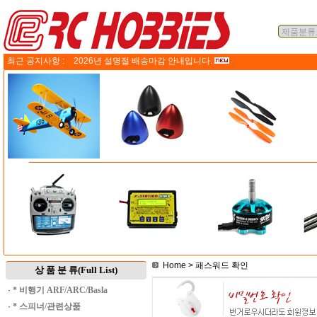
최근 공지사항 :
2026년 설명절 배송마감 안내입니다.
Home
> 패스워드 확인
상 품 분 류(Full List)
·
* 비행기 ARF/ARC/Basla
·
* 스피너/관련상품