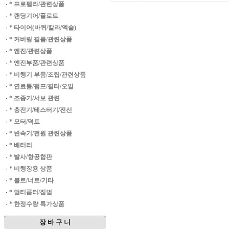
·
* 프로펠라/관련상품
·
* 랜딩기어/플로트
·
* 타이어(바퀴/칼라/엑슬)
·
* 커버링 필름/관련상품
·
* 엔진/관련상품
·
* 엔진부품/관련상품
·
* 비행기 부품/조립/관련상품
·
* 연료통/펌프/필터/오일
·
* 조종기/서보 관련
·
* 충전기/테스터기/전선
·
* 모터/덕트
·
* 변속기/전원 관련상품
·
* 배터리
·
* 발사/항공합판
·
* 비행장용 상품
·
* 볼트/너트/기타
·
* 멀티콥터/짐벌
·
* 한정수량 특가상품
장 바 구 니