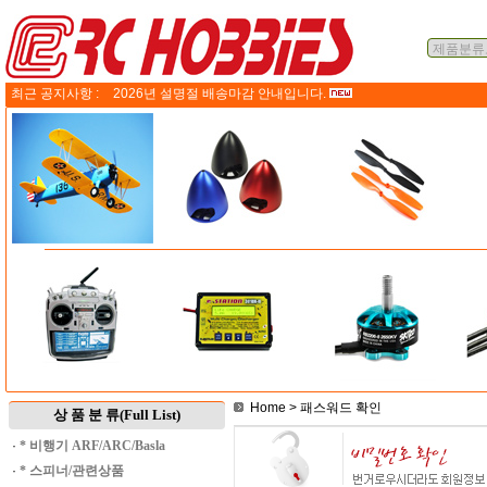
최근 공지사항 :
2026년 설명절 배송마감 안내입니다.
Home
> 패스워드 확인
상 품 분 류(Full List)
·
* 비행기 ARF/ARC/Basla
·
* 스피너/관련상품