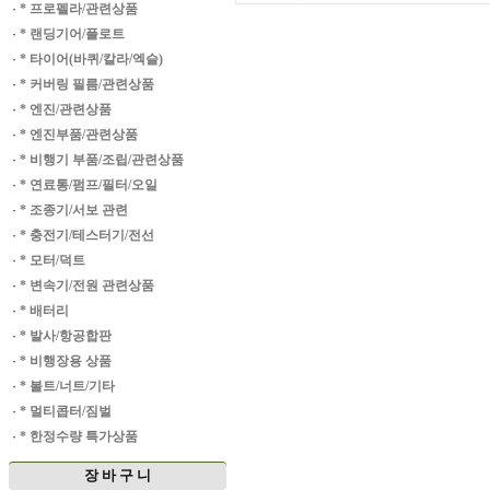
·
* 프로펠라/관련상품
·
* 랜딩기어/플로트
·
* 타이어(바퀴/칼라/엑슬)
·
* 커버링 필름/관련상품
·
* 엔진/관련상품
·
* 엔진부품/관련상품
·
* 비행기 부품/조립/관련상품
·
* 연료통/펌프/필터/오일
·
* 조종기/서보 관련
·
* 충전기/테스터기/전선
·
* 모터/덕트
·
* 변속기/전원 관련상품
·
* 배터리
·
* 발사/항공합판
·
* 비행장용 상품
·
* 볼트/너트/기타
·
* 멀티콥터/짐벌
·
* 한정수량 특가상품
장 바 구 니