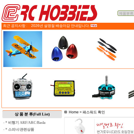
최근 공지사항 :
2026년 설명절 배송마감 안내입니다.
Home
> 패스워드 확인
상 품 분 류(Full List)
·
* 비행기 ARF/ARC/Basla
·
* 스피너/관련상품