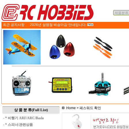
최근 공지사항 :
2026년 설명절 배송마감 안내입니다.
Home
> 패스워드 확인
상 품 분 류(Full List)
·
* 비행기 ARF/ARC/Basla
·
* 스피너/관련상품