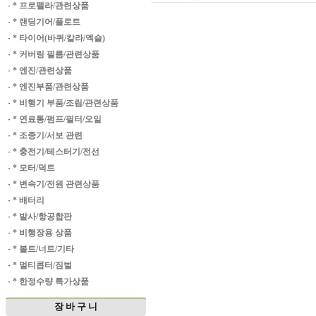
·
* 프로펠라/관련상품
·
* 랜딩기어/플로트
·
* 타이어(바퀴/칼라/엑슬)
·
* 커버링 필름/관련상품
·
* 엔진/관련상품
·
* 엔진부품/관련상품
·
* 비행기 부품/조립/관련상품
·
* 연료통/펌프/필터/오일
·
* 조종기/서보 관련
·
* 충전기/테스터기/전선
·
* 모터/덕트
·
* 변속기/전원 관련상품
·
* 배터리
·
* 발사/항공합판
·
* 비행장용 상품
·
* 볼트/너트/기타
·
* 멀티콥터/짐벌
·
* 한정수량 특가상품
장 바 구 니