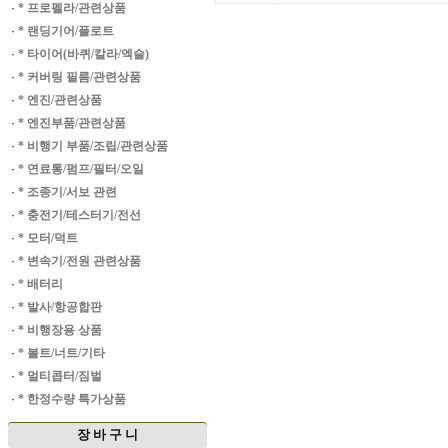
·
* 프로펠라/관련상품
·
* 랜딩기어/플로트
·
* 타이어(바퀴/칼라/엑슬)
·
* 커버링 필름/관련상품
·
* 엔진/관련상품
·
* 엔진부품/관련상품
·
* 비행기 부품/조립/관련상품
·
* 연료통/펌프/필터/오일
·
* 조종기/서보 관련
·
* 충전기/테스터기/전선
·
* 모터/덕트
·
* 변속기/전원 관련상품
·
* 배터리
·
* 발사/항공합판
·
* 비행장용 상품
·
* 볼트/너트/기타
·
* 멀티콥터/짐벌
·
* 한정수량 특가상품
장 바 구 니