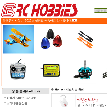
최근 공지사항 :
2026년 설명절 배송마감 안내입니다.
Home
> 패스워드 확인
상 품 분 류(Full List)
·
* 비행기 ARF/ARC/Basla
·
* 스피너/관련상품