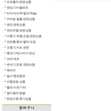
·
* 프로펠라/관련상품
·
* 랜딩기어/플로트
·
* 타이어(바퀴/칼라/엑슬)
·
* 커버링 필름/관련상품
·
* 엔진/관련상품
·
* 엔진부품/관련상품
·
* 비행기 부품/조립/관련상품
·
* 연료통/펌프/필터/오일
·
* 조종기/서보 관련
·
* 충전기/테스터기/전선
·
* 모터/덕트
·
* 변속기/전원 관련상품
·
* 배터리
·
* 발사/항공합판
·
* 비행장용 상품
·
* 볼트/너트/기타
·
* 멀티콥터/짐벌
·
* 한정수량 특가상품
장 바 구 니