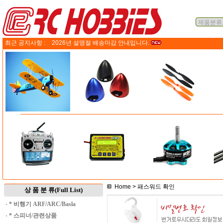
최근 공지사항 :
2026년 설명절 배송마감 안내입니다.
Home
> 패스워드 확인
상 품 분 류(Full List)
·
* 비행기 ARF/ARC/Basla
·
* 스피너/관련상품