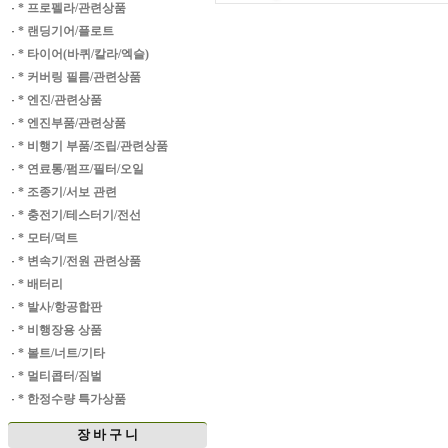
·
* 프로펠라/관련상품
·
* 랜딩기어/플로트
·
* 타이어(바퀴/칼라/엑슬)
·
* 커버링 필름/관련상품
·
* 엔진/관련상품
·
* 엔진부품/관련상품
·
* 비행기 부품/조립/관련상품
·
* 연료통/펌프/필터/오일
·
* 조종기/서보 관련
·
* 충전기/테스터기/전선
·
* 모터/덕트
·
* 변속기/전원 관련상품
·
* 배터리
·
* 발사/항공합판
·
* 비행장용 상품
·
* 볼트/너트/기타
·
* 멀티콥터/짐벌
·
* 한정수량 특가상품
장 바 구 니