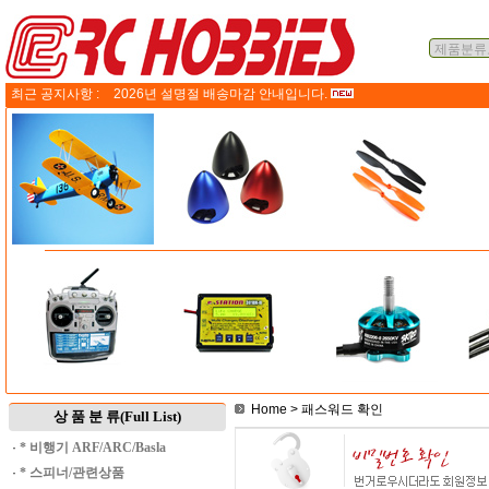
최근 공지사항 :
2026년 설명절 배송마감 안내입니다.
Home
> 패스워드 확인
상 품 분 류(Full List)
·
* 비행기 ARF/ARC/Basla
·
* 스피너/관련상품