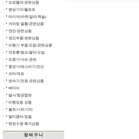
·
* 프로펠라/관련상품
·
* 랜딩기어/플로트
·
* 타이어(바퀴/칼라/엑슬)
·
* 커버링 필름/관련상품
·
* 엔진/관련상품
·
* 엔진부품/관련상품
·
* 비행기 부품/조립/관련상품
·
* 연료통/펌프/필터/오일
·
* 조종기/서보 관련
·
* 충전기/테스터기/전선
·
* 모터/덕트
·
* 변속기/전원 관련상품
·
* 배터리
·
* 발사/항공합판
·
* 비행장용 상품
·
* 볼트/너트/기타
·
* 멀티콥터/짐벌
·
* 한정수량 특가상품
장 바 구 니