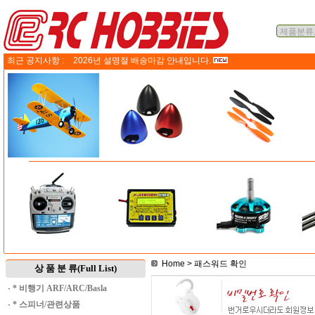
최근 공지사항 :
2026년 설명절 배송마감 안내입니다.
Home
> 패스워드 확인
상 품 분 류(Full List)
·
* 비행기 ARF/ARC/Basla
·
* 스피너/관련상품