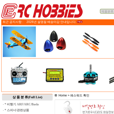
최근 공지사항 :
2026년 설명절 배송마감 안내입니다.
Home
> 패스워드 확인
상 품 분 류(Full List)
·
* 비행기 ARF/ARC/Basla
·
* 스피너/관련상품