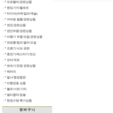
·
* 프로펠라/관련상품
·
* 랜딩기어/플로트
·
* 타이어(바퀴/칼라/엑슬)
·
* 커버링 필름/관련상품
·
* 엔진/관련상품
·
* 엔진부품/관련상품
·
* 비행기 부품/조립/관련상품
·
* 연료통/펌프/필터/오일
·
* 조종기/서보 관련
·
* 충전기/테스터기/전선
·
* 모터/덕트
·
* 변속기/전원 관련상품
·
* 배터리
·
* 발사/항공합판
·
* 비행장용 상품
·
* 볼트/너트/기타
·
* 멀티콥터/짐벌
·
* 한정수량 특가상품
장 바 구 니