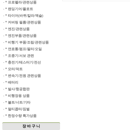
·
* 프로펠라/관련상품
·
* 랜딩기어/플로트
·
* 타이어(바퀴/칼라/엑슬)
·
* 커버링 필름/관련상품
·
* 엔진/관련상품
·
* 엔진부품/관련상품
·
* 비행기 부품/조립/관련상품
·
* 연료통/펌프/필터/오일
·
* 조종기/서보 관련
·
* 충전기/테스터기/전선
·
* 모터/덕트
·
* 변속기/전원 관련상품
·
* 배터리
·
* 발사/항공합판
·
* 비행장용 상품
·
* 볼트/너트/기타
·
* 멀티콥터/짐벌
·
* 한정수량 특가상품
장 바 구 니