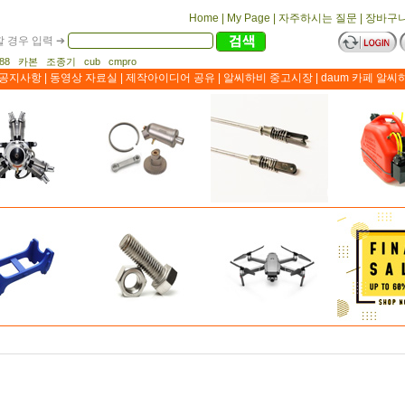
Home
|
My Page
|
자주하시는 질문
|
장바구
 경우 입력 ➔
1188 카본 조종기 cub cmpro
공지사항
|
동영상 자료실
|
제작아이디어 공유
|
알씨하비 중고시장
|
daum 카페 알씨