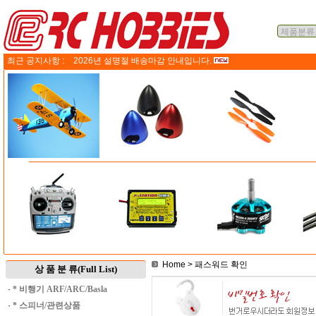
최근 공지사항 :
2026년 설명절 배송마감 안내입니다.
Home
> 패스워드 확인
상 품 분 류(Full List)
·
* 비행기 ARF/ARC/Basla
·
* 스피너/관련상품