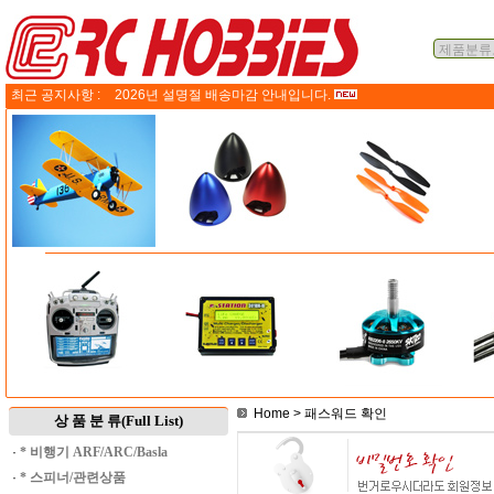
최근 공지사항 :
2026년 설명절 배송마감 안내입니다.
Home
> 패스워드 확인
상 품 분 류(Full List)
·
* 비행기 ARF/ARC/Basla
·
* 스피너/관련상품