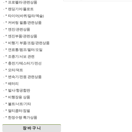
·
* 프로펠라/관련상품
·
* 랜딩기어/플로트
·
* 타이어(바퀴/칼라/엑슬)
·
* 커버링 필름/관련상품
·
* 엔진/관련상품
·
* 엔진부품/관련상품
·
* 비행기 부품/조립/관련상품
·
* 연료통/펌프/필터/오일
·
* 조종기/서보 관련
·
* 충전기/테스터기/전선
·
* 모터/덕트
·
* 변속기/전원 관련상품
·
* 배터리
·
* 발사/항공합판
·
* 비행장용 상품
·
* 볼트/너트/기타
·
* 멀티콥터/짐벌
·
* 한정수량 특가상품
장 바 구 니