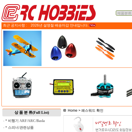
최근 공지사항 :
2026년 설명절 배송마감 안내입니다.
Home
> 패스워드 확인
상 품 분 류(Full List)
·
* 비행기 ARF/ARC/Basla
·
* 스피너/관련상품