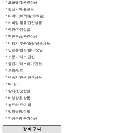
·
* 프로펠라/관련상품
·
* 랜딩기어/플로트
·
* 타이어(바퀴/칼라/엑슬)
·
* 커버링 필름/관련상품
·
* 엔진/관련상품
·
* 엔진부품/관련상품
·
* 비행기 부품/조립/관련상품
·
* 연료통/펌프/필터/오일
·
* 조종기/서보 관련
·
* 충전기/테스터기/전선
·
* 모터/덕트
·
* 변속기/전원 관련상품
·
* 배터리
·
* 발사/항공합판
·
* 비행장용 상품
·
* 볼트/너트/기타
·
* 멀티콥터/짐벌
·
* 한정수량 특가상품
장 바 구 니