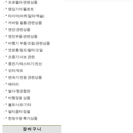
·
* 프로펠라/관련상품
·
* 랜딩기어/플로트
·
* 타이어(바퀴/칼라/엑슬)
·
* 커버링 필름/관련상품
·
* 엔진/관련상품
·
* 엔진부품/관련상품
·
* 비행기 부품/조립/관련상품
·
* 연료통/펌프/필터/오일
·
* 조종기/서보 관련
·
* 충전기/테스터기/전선
·
* 모터/덕트
·
* 변속기/전원 관련상품
·
* 배터리
·
* 발사/항공합판
·
* 비행장용 상품
·
* 볼트/너트/기타
·
* 멀티콥터/짐벌
·
* 한정수량 특가상품
장 바 구 니