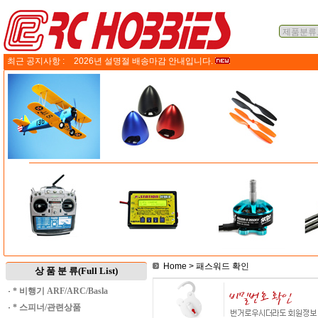
최근 공지사항 :
2026년 설명절 배송마감 안내입니다.
Home
> 패스워드 확인
상 품 분 류(Full List)
·
* 비행기 ARF/ARC/Basla
·
* 스피너/관련상품