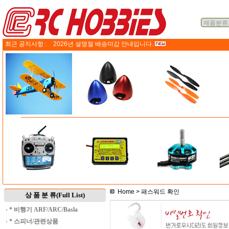
최근 공지사항 :
2026년 설명절 배송마감 안내입니다.
Home
> 패스워드 확인
상 품 분 류(Full List)
·
* 비행기 ARF/ARC/Basla
·
* 스피너/관련상품