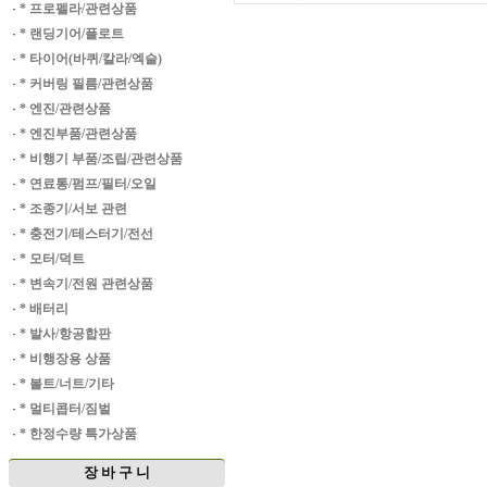
·
* 프로펠라/관련상품
·
* 랜딩기어/플로트
·
* 타이어(바퀴/칼라/엑슬)
·
* 커버링 필름/관련상품
·
* 엔진/관련상품
·
* 엔진부품/관련상품
·
* 비행기 부품/조립/관련상품
·
* 연료통/펌프/필터/오일
·
* 조종기/서보 관련
·
* 충전기/테스터기/전선
·
* 모터/덕트
·
* 변속기/전원 관련상품
·
* 배터리
·
* 발사/항공합판
·
* 비행장용 상품
·
* 볼트/너트/기타
·
* 멀티콥터/짐벌
·
* 한정수량 특가상품
장 바 구 니