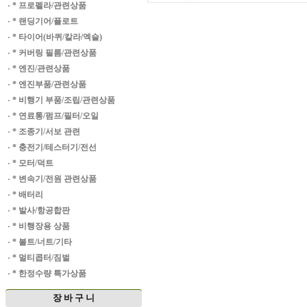
·
* 프로펠라/관련상품
·
* 랜딩기어/플로트
·
* 타이어(바퀴/칼라/엑슬)
·
* 커버링 필름/관련상품
·
* 엔진/관련상품
·
* 엔진부품/관련상품
·
* 비행기 부품/조립/관련상품
·
* 연료통/펌프/필터/오일
·
* 조종기/서보 관련
·
* 충전기/테스터기/전선
·
* 모터/덕트
·
* 변속기/전원 관련상품
·
* 배터리
·
* 발사/항공합판
·
* 비행장용 상품
·
* 볼트/너트/기타
·
* 멀티콥터/짐벌
·
* 한정수량 특가상품
장 바 구 니