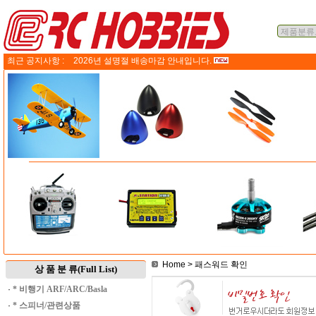
최근 공지사항 :
2026년 설명절 배송마감 안내입니다.
Home
> 패스워드 확인
상 품 분 류(Full List)
·
* 비행기 ARF/ARC/Basla
·
* 스피너/관련상품